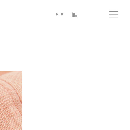
▶
■
Click