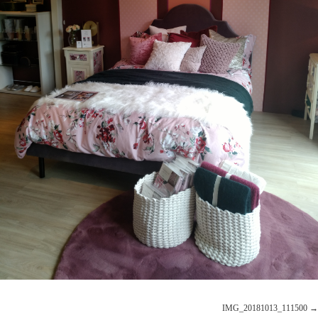
IMG_20181013_111500