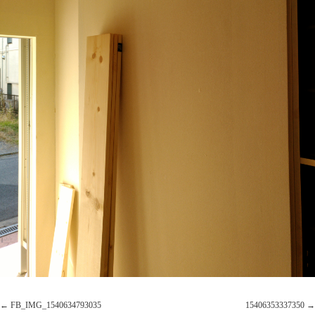
FB_IMG_1540634793035
15406353337350