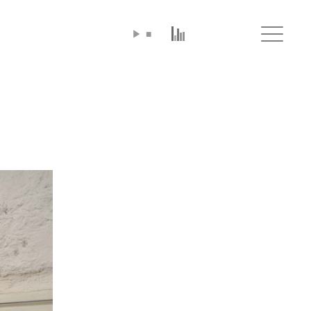
▶
■
Click