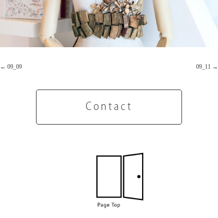
09_09
09_11
Contact