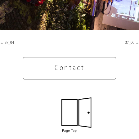
37_04
37_06
Contact