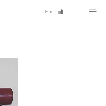
▶
■
Click