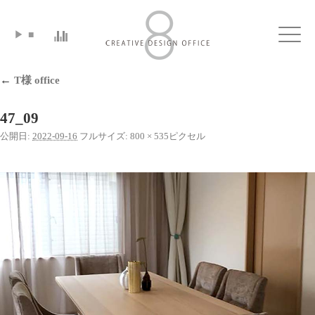
▶
■
Click
←
T様 office
47_09
公開日:
2022-09-16
フルサイズ:
800 × 535
ピクセル